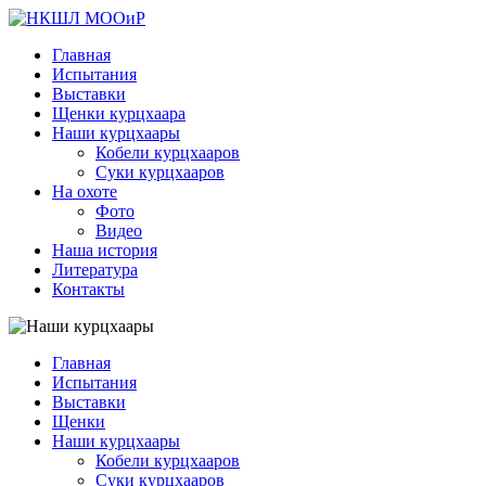
Главная
Испытания
Выставки
Щенки курцхаара
Наши курцхаары
Кобели курцхааров
Суки курцхааров
На охоте
Фото
Видео
Наша история
Литература
Контакты
Главная
Испытания
Выставки
Щенки
Наши курцхаары
Кобели курцхааров
Суки курцхааров