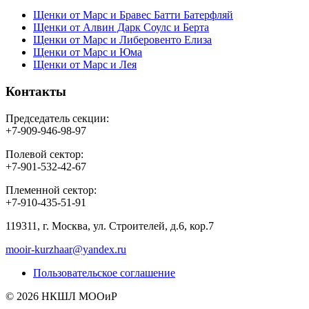
Щенки от Марс и Бравес Батти Батерфляй
Щенки от Алвин Дарк Соулс и Берта
Щенки от Марс и Либеровенто Елиза
Щенки от Марс и Юма
Щенки от Марс и Лея
Контакты
Председатель секции:
+7-909-946-98-97
Полевой сектор:
+7-901-532-42-67
Племенной сектор:
+7-910-435-51-91
119311, г. Москва, ул. Строителей, д.6, кор.7
mooir-kurzhaar@yandex.ru
Пользовательское соглашение
© 2026 НКШЛ МООиР