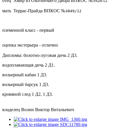
отец Амир из Охотничьего Двора ВПКОС №3928/12
мать Террас-Прайда ВПКОС №
3849/12
племенной класс - первый
оценка экстерьера - отлично
Дипломы: болотно-луговая дичь 2 Д3.
водоплавающая дичь 2 Д1.
вольерный кабан 1 Д3.
вольерный барсук 1 Д3.
кровяной след 1 Д2, 1 Д3.
владелец Волин Виктор Витальевич