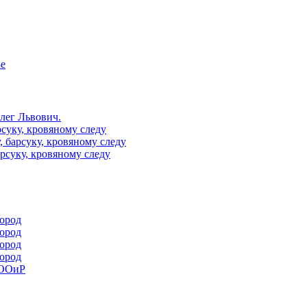
8e
Олег Львович.
рсуку, кровяному следу
, барсуку, кровяному следу
арсуку, кровяному следу
пород
пород
пород
пород
РООиР