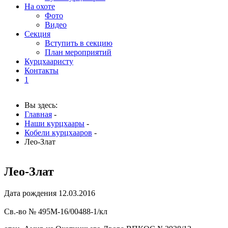
На охоте
Фото
Видео
Секция
Вступить в секцию
План мероприятий
Курцхааристу
Контакты
1
Вы здесь:
Главная
-
Наши курцхаары
-
Кобели курцхааров
-
Лео-Злат
Лео-Злат
Дата рождения 12.03.2016
Св.-во № 495М-16/00488-1/кл