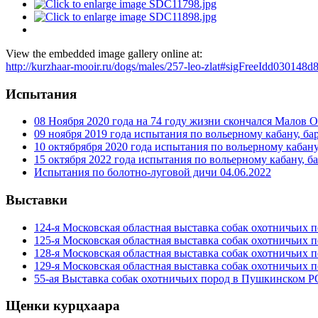
View the embedded image gallery online at:
http://kurzhaar-mooir.ru/dogs/males/257-leo-zlat#sigFreeIdd030148d
Испытания
08 Ноября 2020 года на 74 году жизни скончался Малов 
09 ноября 2019 года испытания по вольерному кабану, ба
10 октябрября 2020 года испытания по вольерному кабану
15 октября 2022 года испытания по вольерному кабану, б
Испытания по болотно-луговой дичи 04.06.2022
Выставки
124-я Московская областная выставка собак охотничьих 
125-я Московская областная выставка собак охотничьих 
128-я Московская областная выставка собак охотничьих 
129-я Московская областная выставка собак охотничьих 
55-ая Выставка собак охотничьих пород в Пушкинском 
Щенки курцхаара