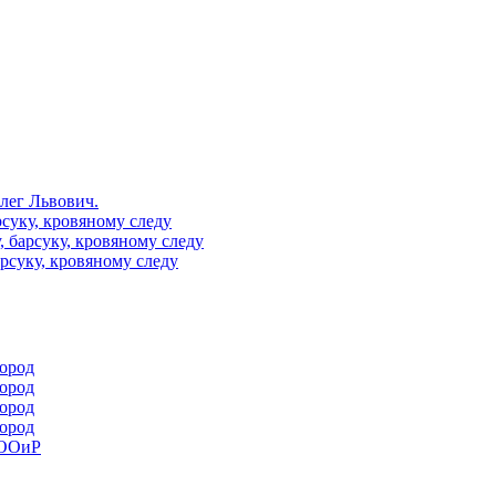
Олег Львович.
рсуку, кровяному следу
, барсуку, кровяному следу
арсуку, кровяному следу
пород
пород
пород
пород
РООиР