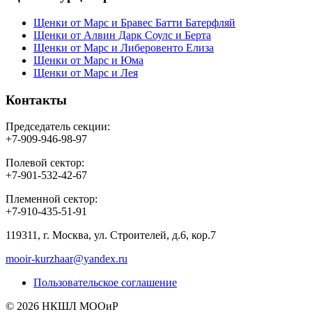
Щенки от Марс и Бравес Батти Батерфляй
Щенки от Алвин Дарк Соулс и Берта
Щенки от Марс и Либеровенто Елиза
Щенки от Марс и Юма
Щенки от Марс и Лея
Контакты
Председатель секции:
+7-909-946-98-97
Полевой сектор:
+7-901-532-42-67
Племенной сектор:
+7-910-435-51-91
119311, г. Москва, ул. Строителей, д.6, кор.7
mooir-kurzhaar@yandex.ru
Пользовательское соглашение
© 2026 НКШЛ МООиР