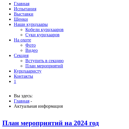
Главная
Испытания
Выставки
Щенки
Наши курцхаары
Кобели курцхааров
Суки курцхааров
На охоте
Фото
Видео
Секция
Вступить в секцию
План мероприятий
Курцхааристу
Контакты
1
Вы здесь:
Главная
-
Актуальная информация
План мероприятий на 2024 год