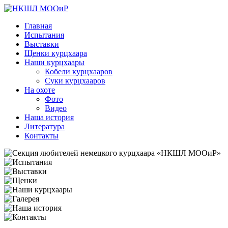
Главная
Испытания
Выставки
Щенки курцхаара
Наши курцхаары
Кобели курцхааров
Суки курцхааров
На охоте
Фото
Видео
Наша история
Литература
Контакты